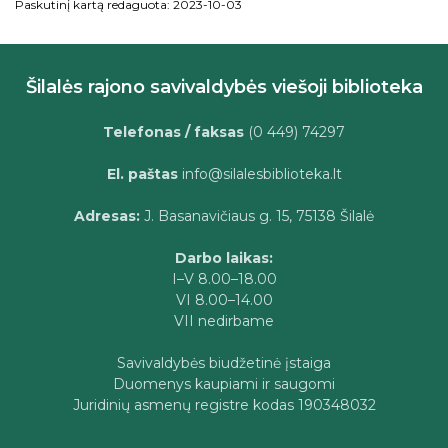
Paskutinį kartą redaguota: 2023-10-03
Šilalės rajono savivaldybės viešoji biblioteka
Telefonas / faksas
(0 449) 74297
El. paštas
info@silalesbiblioteka.lt
Adresas:
J. Basanavičiaus g. 15, 75138 Šilalė
Darbo laikas:
I–V 8.00–18.00
VI 8.00–14.00
VII nedirbame
Savivaldybės biudžetinė įstaiga
Duomenys kaupiami ir saugomi
Juridinių asmenų registre kodas 190348032