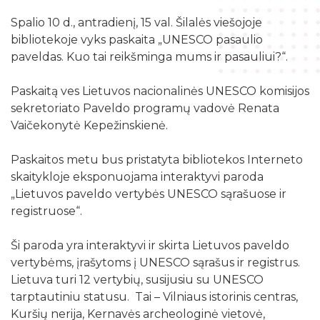
Žymių datų kalendorius
Darbo užmokestis
Skyriai
Spalio 10 d., antradienį, 15 val. Šilalės viešojoje
Galvosūkių kambarys
Bibliografijos rodyklės
Viešieji pirkimai
bibliotekoje vyks paskaita „UNESCO pasaulio
Filialai
Robotikos užsiėmimai
paveldas. Kuo tai reikšminga mums ir pasauliui?“.
Bibliotekos išleisti leidiniai
Biudžeto suvestinė
Struktūra
Ekskursijos
Kraštotyrinė medžiaga apie Šilalės rajoną
Paskaitą ves Lietuvos nacionalinės UNESCO komisijos
Finansinių ataskaitų rinkiniai
Šilalės rajono literatų klubas „Versmė“
Skaitmeninio raštingumo mokymai
sekretoriato Paveldo programų vadovė Renata
Šilališkiai Baltijos kelyje
Tarnybiniai lengvieji automobiliai
Vaičekonytė Kepežinskienė.
Vaikų klubas „Nykštukas“
Kūrybinė, inžinerinė ir programavimo įranga
Upynos etnokultūros paveldas
Lėšos veiklai viešinti
Paskaitos metu bus pristatyta bibliotekos Interneto
Žaisloteka
Maršrutai po Šilalės kraštą
Laisvos darbo vietos
skaitykloje eksponuojama interaktyvi paroda
Mokamos paslaugos
„Lietuvos paveldo vertybės UNESCO sąrašuose ir
Suskaitmenintas kultūros paveldas
registruose“.
Ši paroda yra interaktyvi ir skirta Lietuvos paveldo
vertybėms, įrašytoms į UNESCO sąrašus ir registrus.
Lietuva turi 12 vertybių, susijusiu su UNESCO
tarptautiniu statusu. Tai – Vilniaus istorinis centras,
Kuršių nerija, Kernavės archeologinė vietovė,