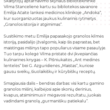
Skaitytojų aptarnavimo skyriaus bibliotekininkė
Žymių datų kalendorius
Darbo užmokestis
Skyriai
Vilma Stancelienė kartu su bibliotekos savanore
Galvosūkių kambarys
Bibliografijos rodyklės
Emilija Ačaitė lankėsi medicinos klinikoje „Andoka“,
Viešieji pirkimai
Filialai
Robotikos užsiėmimai
kur suorganizuotas jaukus kulinarinis rytmetys
Bibliotekos išleisti leidiniai
Biudžeto suvestinė
„Granolos istorija ir atgimimas“.
Struktūra
Ekskursijos
Kraštotyrinė medžiaga apie Šilalės rajoną
Finansinių ataskaitų rinkiniai
Šilalės rajono literatų klubas „Versmė“
Susitikimo metu Emilija papasakojo granolos kilmės
Skaitmeninio raštingumo mokymai
Šilališkiai Baltijos kelyje
Tarnybiniai lengvieji automobiliai
istoriją, pasidalijo įžvalgomis, kaip šis paprastas, bet
Vaikų klubas „Nykštukas“
Kūrybinė, inžinerinė ir programavimo įranga
maistingas mišinys tapo populiarus visame pasaulyje.
Upynos etnokultūros paveldas
Lėšos veiklai viešinti
Tuo tarpu kolegė Vilma pristatė dvi įkvepiančias
Žaisloteka
Maršrutai po Šilalės kraštą
kulinarines knygas – K. Pišniukaitės „Ant medinės
Laisvos darbo vietos
Mokamos paslaugos
lentelės“ bei G. Azguridienės „Maistas“, kuriose
Suskaitmenintas kultūros paveldas
gausu sveikų, šiuolaikiškų ir kūrybiškų receptų.
Smagiausia dalis – bendras darbas: visi kartu gamino
granolos mišinį, kalbėjosi apie skonių derinius,
kvapus, atsiminimus ir mėgavosi rezultatu, juokais
vadindami granolą „gurmanišku patiekalu“.