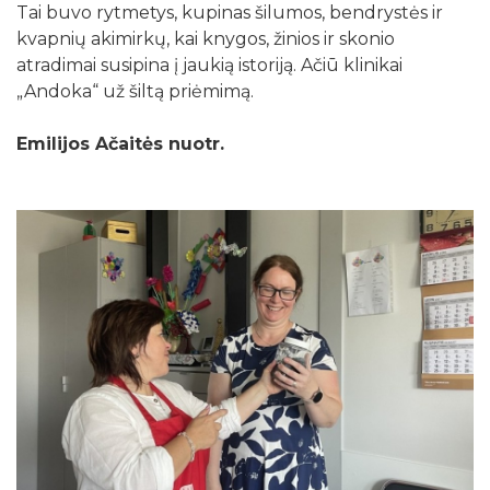
Tai buvo rytmetys, kupinas šilumos, bendrystės ir
kvapnių akimirkų, kai knygos, žinios ir skonio
atradimai susipina į jaukią istoriją. Ačiū klinikai
„Andoka“ už šiltą priėmimą.
Emilijos Ačaitės nuotr.