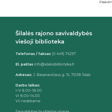
Paskutin
Šilalės rajono savivaldybės
viešoji biblioteka
Telefonas / faksas
(0 449) 74297
El. paštas
info@silalesbiblioteka.lt
Adresas:
J. Basanavičiaus g. 15, 75138 Šilalė
Darbo laikas:
I–V 8.00–18.00
VI 8.00–14.00
VII nedirbame
Savivaldybės biudžetinė įstaiga