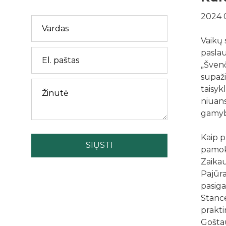
2024 
Vaikų 
pasla
„Šven
supaži
taisyk
niuans
gamyb
Kaip p
SIŲSTI
pamok
Zaikau
Pajūra
pasiga
Stance
prakti
Gošta