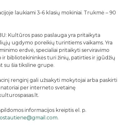
ijoje laukiami 3-6 klasių mokiniai. Trukmė – 90
: Kultūros paso paslauga yra pritaikyta
liųjų ugdymo poreikių turintiems vaikams. Yra
minimo erdvė, specialiai pritaikyti serviravimo
o ir bibliotekininkės turi žinių, patirties ir įgūdžių
t su šia tiksline grupe.
inį renginį gali užsakyti mokytojai arba paskirti
natoriai per interneto svetainę
lturospasas.lt.
pildomos informacijos kreiptis el. p.
gostautiene@gmail.com
.