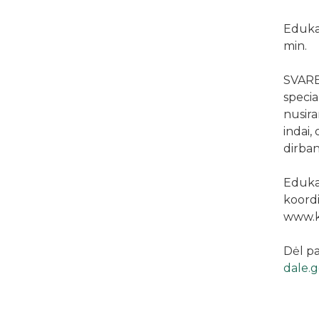
Edukac
min.
SVARBU
specia
nusira
indai, 
dirban
Edukac
koordi
www.ku
Dėl pa
dale.