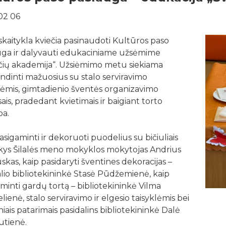
02 06
skaitykla kviečia pasinaudoti Kultūros paso
uga ir dalyvauti edukaciniame užsėmime
čių akademija“. Užsiėmimo metu siekiama
ndinti mažuosius su stalo serviravimo
lėmis, gimtadienio šventės organizavimo
ais, pradedant kvietimais ir baigiant torto
a.
asigaminti ir dekoruoti puodelius su bičiuliais
ys Šilalės meno mokyklos mokytojas Andrius
skas, kaip pasidaryti šventines dekoracijas –
lio bibliotekininkė Stasė Pūdžemienė, kaip
minti gardų tortą – bibliotekininkė Vilma
lienė, stalo serviravimo ir elgesio taisyklėmis bei
niais patarimais pasidalins bibliotekininkė Dalė
utienė.