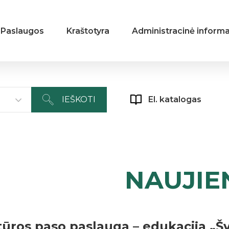
Paslaugos
Kraštotyra
Administracinė informa
IEŠKOTI
El. katalogas
NAUJIE
tūros paso paslauga – edukacija „Š