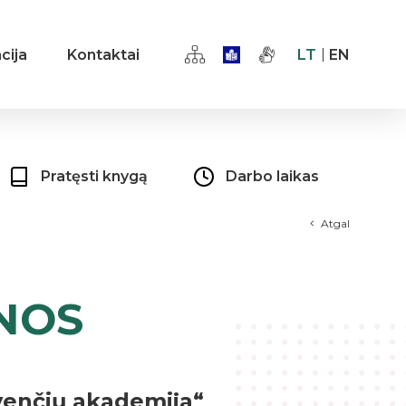
cija
Kontaktai
LT
EN
Pratęsti knygą
Darbo laikas
Atgal
NOS
venčių akademija“