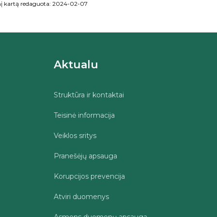
į kartą redaguota: 2024-02-07
Aktualu
Struktūra ir kontaktai
Teisinė informacija
Veiklos sritys
Pranešėjų apsauga
Korupcijos prevencija
Atviri duomenys