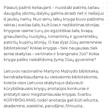
Žymių datų kalendorius
Darbo užmokestis
Skyriai
Pasaulį pažinti keliaujant – nuostabi patirtis, tačiau
Galvosūkių kambarys
Bibliografijos rodyklės
Viešieji pirkimai
daugybę įdomių dalykų galima atrasti net ir neišėjus
Filialai
Robotikos užsiėmimai
iš jaukių namų. Nuo senų laikų knyga buvo pažinimo
Bibliotekos išleisti leidiniai
Biudžeto suvestinė
Struktūra
raktas į svečias šalis, kultūras ir neįtikėtinas istorijas.
Ekskursijos
Kraštotyrinė medžiaga apie Šilalės rajoną
Knygose rasime turų po egzotiškas šalis, kvapą
Finansinių ataskaitų rinkiniai
Šilalės rajono literatų klubas „Versmė“
Skaitmeninio raštingumo mokymai
gniaužiančių nuotykių, romantinių ir gyvenimiškų
Šilališkiai Baltijos kelyje
Tarnybiniai lengvieji automobiliai
patirčių kupinų istorijų. O kas slypi Jūsų asmeninėse
Vaikų klubas „Nykštukas“
Kūrybinė, inžinerinė ir programavimo įranga
Upynos etnokultūros paveldas
bibliotekose? Kokias knygas – tiek naujausias, tiek
Lėšos veiklai viešinti
seniai skaitytas – vertinate ir branginate Jūs? Kokia
Žaisloteka
Maršrutai po Šilalės kraštą
Laisvos darbo vietos
knyga paliko neišdildomą žymę Jūsų gyvenime?
Mokamos paslaugos
Suskaitmenintas kultūros paveldas
Lietuvos nacionalinė Martyno Mažvydo biblioteka,
bendradarbiaudama su viešosiomis bibliotekomis,
kviečia visos Lietuvos skaitytojus dalyvauti
kūrybiškiausios knygų anotacijos konkurse ir
pristatyti savo mėgstamiausias knygas. Svarbu
KŪRYBIŠKUMAS, todėl anotacija gali būti eiliuota,
akademinė, eseistinė, parodijinė, filmuota...