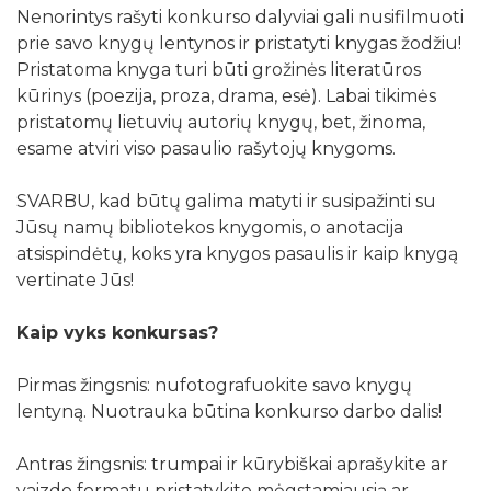
Nenorintys rašyti konkurso dalyviai gali nusifilmuoti
prie savo knygų lentynos ir pristatyti knygas žodžiu!
Pristatoma knyga turi būti grožinės literatūros
kūrinys (poezija, proza, drama, esė). Labai tikimės
pristatomų lietuvių autorių knygų, bet, žinoma,
esame atviri viso pasaulio rašytojų knygoms.
SVARBU, kad būtų galima matyti ir susipažinti su
Jūsų namų bibliotekos knygomis, o anotacija
atsispindėtų, koks yra knygos pasaulis ir kaip knygą
vertinate Jūs!
Kaip vyks konkursas?
Pirmas žingsnis: nufotografuokite savo knygų
lentyną. Nuotrauka būtina konkurso darbo dalis!
Antras žingsnis: trumpai ir kūrybiškai aprašykite ar
vaizdo formatu pristatykite mėgstamiausią ar