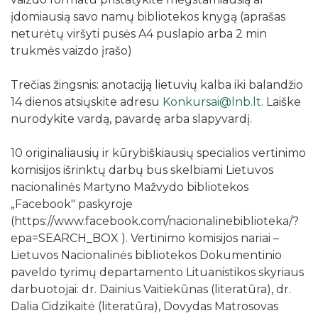
įdomiausią savo namų bibliotekos knygą (aprašas
neturėtų viršyti pusės A4 puslapio arba 2 min
trukmės vaizdo įrašo)
Trečias žingsnis: anotaciją lietuvių kalba iki balandžio
14 dienos atsiųskite adresu
Konkursai@lnb.lt
. Laiške
nurodykite vardą, pavardę arba slapyvardį.
10 originaliausių ir kūrybiškiausių specialios vertinimo
komisijos išrinktų darbų bus skelbiami Lietuvos
nacionalinės Martyno Mažvydo bibliotekos
„Facebook" paskyroje
(https://www.facebook.com/nacionalinebiblioteka/?
epa=SEARCH_BOX ). Vertinimo komisijos nariai –
Lietuvos Nacionalinės bibliotekos Dokumentinio
paveldo tyrimų departamento Lituanistikos skyriaus
darbuotojai: dr. Dainius Vaitiekūnas (literatūra), dr.
Dalia Cidzikaitė (literatūra), Dovydas Matrosovas