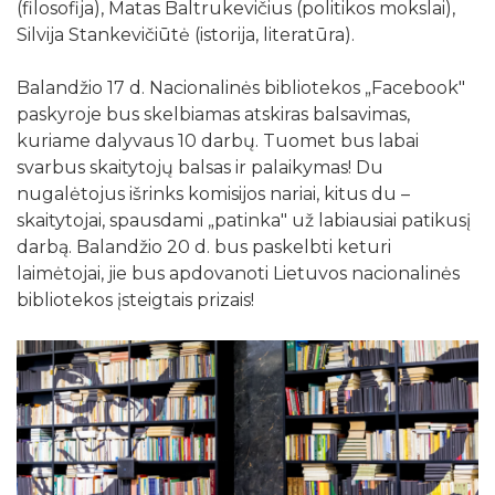
(filosofija), Matas Baltrukevičius (politikos mokslai),
Silvija Stankevičiūtė (istorija, literatūra).
Balandžio 17 d. Nacionalinės bibliotekos „Facebook"
paskyroje bus skelbiamas atskiras balsavimas,
kuriame dalyvaus 10 darbų. Tuomet bus labai
svarbus skaitytojų balsas ir palaikymas! Du
nugalėtojus išrinks komisijos nariai, kitus du –
skaitytojai, spausdami „patinka" už labiausiai patikusį
darbą. Balandžio 20 d. bus paskelbti keturi
laimėtojai, jie bus apdovanoti Lietuvos nacionalinės
bibliotekos įsteigtais prizais!