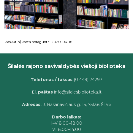
Paskutinį kartą redaguota: 2020-04-16
Šilalės rajono savivaldybės viešoji biblioteka
Telefonas / faksas
(0 449) 74297
El. paštas
info@silalesbiblioteka.lt
Adresas:
J. Basanavičiaus g. 15, 75138 Šilalė
Darbo laikas:
I–V 8.00–18.00
VI 8.00–14.00