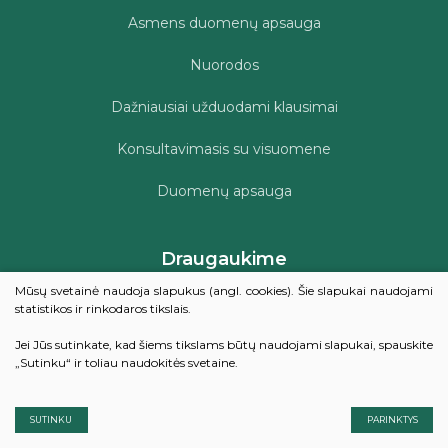
Asmens duomenų apsauga
Nuorodos
Dažniausiai užduodami klausimai
Konsultavimasis su visuomene
Duomenų apsauga
Draugaukime
Mūsų svetainė naudoja slapukus (angl. cookies). Šie slapukai naudojami
statistikos ir rinkodaros tikslais.
Kviečiame įvertinti Šilalės rajono savivaldybės viešosios
Jei Jūs sutinkate, kad šiems tikslams būtų naudojami slapukai, spauskite
bibliotekos teikiamų paslaugų kokybę
„Sutinku“ ir toliau naudokitės svetaine.
VERTINTI
SUTINKU
PARINKTYS