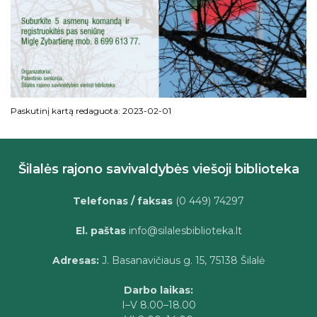
Paskutinį kartą redaguota: 2023-02-01
Šilalės rajono savivaldybės viešoji biblioteka
Telefonas / faksas
(0 449) 74297
El. paštas
info@silalesbiblioteka.lt
Adresas:
J. Basanavičiaus g. 15, 75138 Šilalė
Darbo laikas:
I–V 8.00–18.00