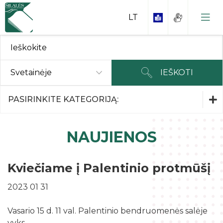
Svetainėje
IEŠKOTI
Parodos ir Renginiai
PASIRINKITE KATEGORIJĄ:
Parodos ir Renginiai
NAUJIENOS
Kaip tapti skaitytoju?
Interneto skaitykla
Kviečiame į Palentinio protmūšį
Rankraščiai
Duomenų bazės
2023 01 31
Kraštiečiai
Nuostatai ir kiti dokumentai
Periodikos skaitykla
Garbės piliečiai
Vasario 15 d. 11 val. Palentinio bendruomenės salėje
Planavimo dokumentai
Kontaktai
Interaktyvi edukacinė erdvė
vyks