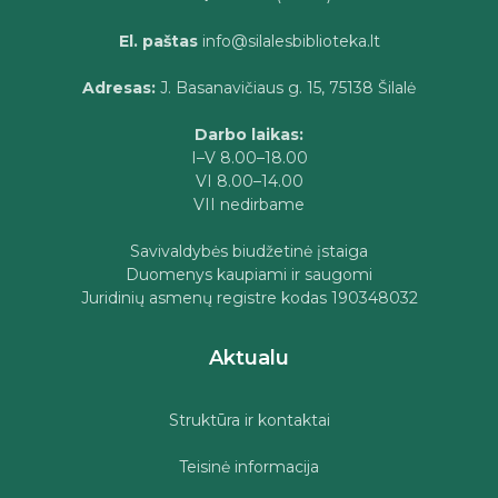
El. paštas
info@silalesbiblioteka.lt
Adresas:
J. Basanavičiaus g. 15, 75138 Šilalė
Darbo laikas:
I–V 8.00–18.00
VI 8.00–14.00
VII nedirbame
Savivaldybės biudžetinė įstaiga
Duomenys kaupiami ir saugomi
Juridinių asmenų registre kodas 190348032
Aktualu
Struktūra ir kontaktai
Teisinė informacija