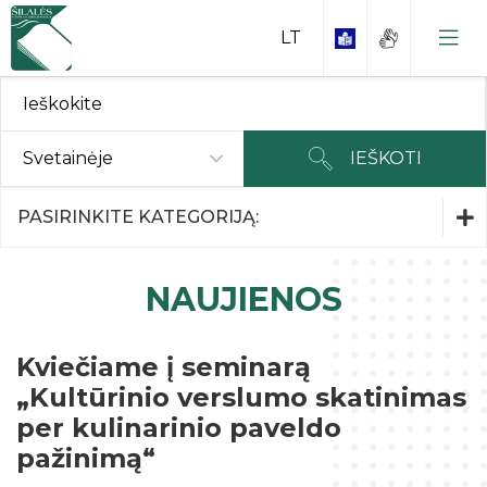
Svetainėje
IEŠKOTI
Parodos ir Renginiai
PASIRINKITE KATEGORIJĄ:
Parodos ir Renginiai
NAUJIENOS
Kaip tapti skaitytoju?
Interneto skaitykla
Kviečiame į seminarą
Rankraščiai
„Kultūrinio verslumo skatinimas
Duomenų bazės
Kraštiečiai
Nuostatai ir kiti dokumentai
per kulinarinio paveldo
Periodikos skaitykla
Garbės piliečiai
pažinimą“
Planavimo dokumentai
Kontaktai
Interaktyvi edukacinė erdvė