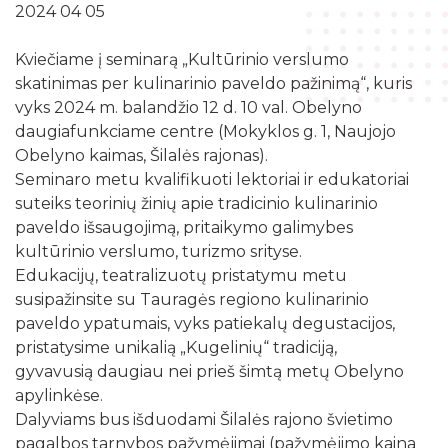
Žymių datų kalendorius
2024 04 05
Darbo užmokestis
Skyriai
Galvosūkių kambarys
Bibliografijos rodyklės
Viešieji pirkimai
Kviečiame į seminarą „Kultūrinio verslumo
Filialai
Robotikos užsiėmimai
Bibliotekos išleisti leidiniai
skatinimas per kulinarinio paveldo pažinimą“, kuris
Biudžeto suvestinė
Struktūra
vyks 2024 m. balandžio 12 d. 10 val. Obelyno
Ekskursijos
Kraštotyrinė medžiaga apie Šilalės rajoną
Finansinių ataskaitų rinkiniai
daugiafunkciame centre (Mokyklos g. 1, Naujojo
Šilalės rajono literatų klubas „Versmė“
Skaitmeninio raštingumo mokymai
Obelyno kaimas, Šilalės rajonas).
Šilališkiai Baltijos kelyje
Tarnybiniai lengvieji automobiliai
Vaikų klubas „Nykštukas“
Seminaro metu kvalifikuoti lektoriai ir edukatoriai
Kūrybinė, inžinerinė ir programavimo įranga
Upynos etnokultūros paveldas
suteiks teorinių žinių apie tradicinio kulinarinio
Lėšos veiklai viešinti
Žaisloteka
paveldo išsaugojimą, pritaikymo galimybes
Maršrutai po Šilalės kraštą
Laisvos darbo vietos
kultūrinio verslumo, turizmo srityse.
Mokamos paslaugos
Suskaitmenintas kultūros paveldas
Edukacijų, teatralizuotų pristatymu metu
susipažinsite su Tauragės regiono kulinarinio
paveldo ypatumais, vyks patiekalų degustacijos,
pristatysime unikalią „Kugelinių“ tradiciją,
gyvavusią daugiau nei prieš šimtą metų Obelyno
apylinkėse.
Dalyviams bus išduodami Šilalės rajono švietimo
pagalbos tarnybos pažymėjimai (pažymėjimo kaina