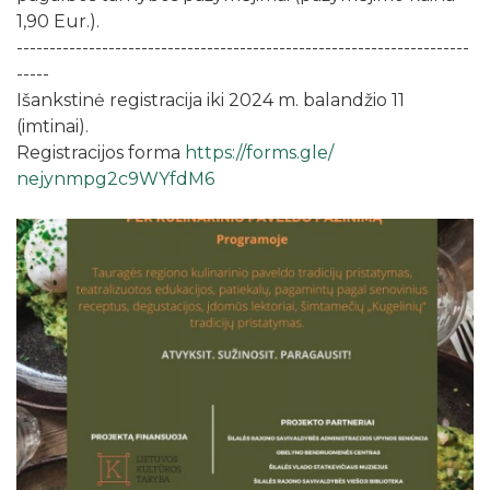
1,90 Eur.).
------------------------------
------------------------------
---------
-----
Išankstinė registracija iki 2024 m. balandžio 11
(imtinai).
Registracijos forma
https://forms.gle/
nejynmpg2c9WYfdM6