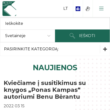
Svetainėje
IEŠKOTI
Parodos ir Renginiai
PASIRINKITE KATEGORIJĄ:
Parodos ir Renginiai
NAUJIENOS
Kaip tapti skaitytoju?
Interneto skaitykla
Kviečiame į susitikimus su
Rankraščiai
knygos „Ponas Kampas“
Duomenų bazės
Kraštiečiai
Nuostatai ir kiti dokumentai
autoriumi Benu Bėrantu
Periodikos skaitykla
Garbės piliečiai
Planavimo dokumentai
2022 03 15
Kontaktai
Interaktyvi edukacinė erdvė