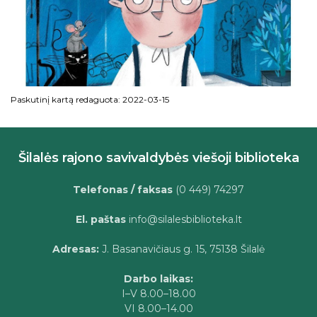
Paskutinį kartą redaguota: 2022-03-15
Šilalės rajono savivaldybės viešoji biblioteka
Telefonas / faksas
(0 449) 74297
El. paštas
info@silalesbiblioteka.lt
Adresas:
J. Basanavičiaus g. 15, 75138 Šilalė
Darbo laikas:
I–V 8.00–18.00
VI 8.00–14.00