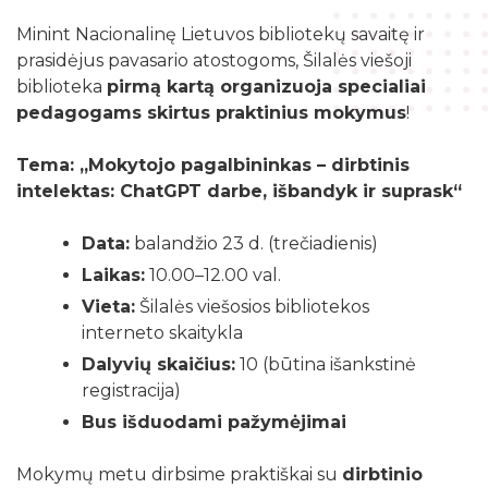
Žymių datų kalendorius
Darbo užmokestis
Skyriai
Minint Nacionalinę Lietuvos bibliotekų savaitę ir
Galvosūkių kambarys
Bibliografijos rodyklės
Viešieji pirkimai
prasidėjus pavasario atostogoms, Šilalės viešoji
Filialai
Robotikos užsiėmimai
biblioteka
pirmą kartą organizuoja specialiai
Bibliotekos išleisti leidiniai
Biudžeto suvestinė
Struktūra
pedagogams skirtus praktinius mokymus
!
Ekskursijos
Kraštotyrinė medžiaga apie Šilalės rajoną
Finansinių ataskaitų rinkiniai
Šilalės rajono literatų klubas „Versmė“
Skaitmeninio raštingumo mokymai
Tema: „Mokytojo pagalbininkas – dirbtinis
Šilališkiai Baltijos kelyje
Tarnybiniai lengvieji automobiliai
intelektas: ChatGPT darbe, išbandyk ir suprask“
Vaikų klubas „Nykštukas“
Kūrybinė, inžinerinė ir programavimo įranga
Upynos etnokultūros paveldas
Lėšos veiklai viešinti
Data:
balandžio 23 d. (trečiadienis)
Žaisloteka
Maršrutai po Šilalės kraštą
Laisvos darbo vietos
Laikas:
10.00–12.00 val.
Mokamos paslaugos
Suskaitmenintas kultūros paveldas
Vieta:
Šilalės viešosios bibliotekos
interneto skaitykla
Dalyvių skaičius:
10 (būtina išankstinė
registracija)
Bus išduodami pažymėjimai
Mokymų metu dirbsime praktiškai su
dirbtinio