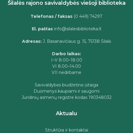
Šilalės rajono savivaldybės viešoji biblioteka
Telefonas / faksas
(0 449) 74297
El. paštas
info@silalesbiblioteka.lt
Adresas:
J. Basanavičiaus g. 15, 75138 Šilalė
Darbo laikas:
I–V 8.00–18.00
VI 8.00–14.00
VII nedirbame
Savivaldybės biudžetinė įstaiga
Duomenys kaupiami ir saugomi
Juridinių asmenų registre kodas 190348032
Aktualu
Struktūra ir kontaktai