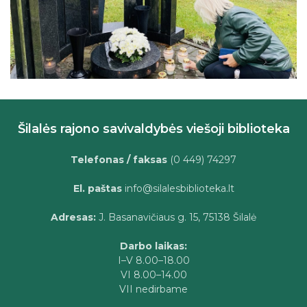
Šilalės rajono savivaldybės viešoji biblioteka
Telefonas / faksas
(0 449) 74297
El. paštas
info@silalesbiblioteka.lt
Adresas:
J. Basanavičiaus g. 15, 75138 Šilalė
Darbo laikas:
I–V 8.00–18.00
VI 8.00–14.00
VII nedirbame