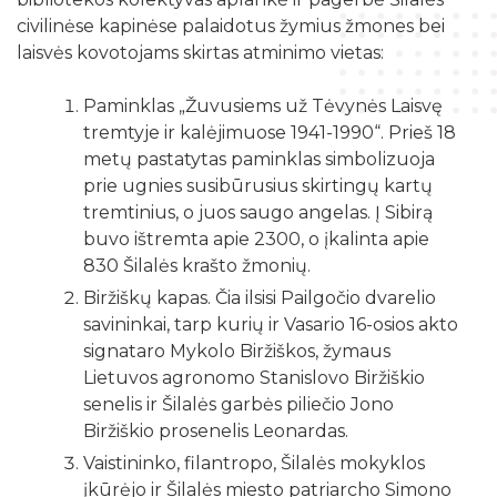
Žymių datų kalendorius
Darbo užmokestis
civilinėse kapinėse palaidotus žymius žmones bei
Skyriai
Galvosūkių kambarys
Bibliografijos rodyklės
laisvės kovotojams skirtas atminimo vietas:
Viešieji pirkimai
Filialai
Robotikos užsiėmimai
Bibliotekos išleisti leidiniai
Biudžeto suvestinė
Paminklas „Žuvusiems už Tėvynės Laisvę
Struktūra
Ekskursijos
tremtyje ir kalėjimuose 1941-1990“. Prieš 18
Kraštotyrinė medžiaga apie Šilalės rajoną
Finansinių ataskaitų rinkiniai
Šilalės rajono literatų klubas „Versmė“
metų pastatytas paminklas simbolizuoja
Skaitmeninio raštingumo mokymai
Šilališkiai Baltijos kelyje
prie ugnies susibūrusius skirtingų kartų
Tarnybiniai lengvieji automobiliai
Vaikų klubas „Nykštukas“
Kūrybinė, inžinerinė ir programavimo įranga
tremtinius, o juos saugo angelas. Į Sibirą
Upynos etnokultūros paveldas
Lėšos veiklai viešinti
buvo ištremta apie 2300, o įkalinta apie
Žaisloteka
Maršrutai po Šilalės kraštą
830 Šilalės krašto žmonių.
Laisvos darbo vietos
Mokamos paslaugos
Biržiškų kapas. Čia ilsisi Pailgočio dvarelio
Suskaitmenintas kultūros paveldas
savininkai, tarp kurių ir Vasario 16-osios akto
signataro Mykolo Biržiškos, žymaus
Lietuvos agronomo Stanislovo Biržiškio
senelis ir Šilalės garbės piliečio Jono
Biržiškio prosenelis Leonardas.
Vaistininko, filantropo, Šilalės mokyklos
įkūrėjo ir Šilalės miesto patriarcho Simono