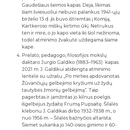
Gaudėšiaus šeimos kapas. Deja, likimas
šiam šviesuoliui nebuvo palankus: 1941-ųjų
birželio 13 d. jis buvo ištremtas į Komiją,
Kartkeroso miškų kirtimo ūkį. Netrukus
ten ir mirė, o jo kapo vieta iki šiol nežinoma,
todėl atminimo žvakutė uždegama šiame
kape.
Prelato, pedagogo, filosofijos mokslų
daktaro Jurgio Galdiko (1883–1963) kapas.
2021 m. J. Galdikui atidengta atminimo
lentelė su užrašu „Po mirties apdovanotas
Žūvančiųjų gelbėjimo kryžiumi už žydų
tautybės žmonių gelbėjimą“. Taip
pagerbtas ir įamžintas jo kilnus poelgis
išgelbėjus žydaitę Frumą Pupsaitę. Šilalės
klebonu J. Galdikas dirbo 1932-1938 m., o
nuo 1956 m. – Šilalės bažnyčios altarista.
Šiemet sukanka jo 140-osios gimimo ir 60-