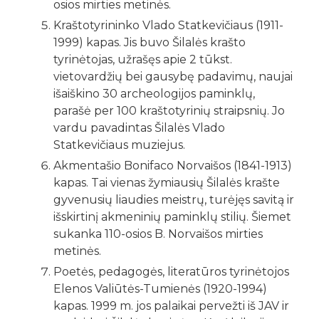
osios mirties metinės.
Kraštotyrininko Vlado Statkevičiaus (1911-
1999) kapas. Jis buvo Šilalės krašto
tyrinėtojas, užrašęs apie 2 tūkst.
vietovardžių bei gausybę padavimų, naujai
išaiškino 30 archeologijos paminklų,
parašė per 100 kraštotyrinių straipsnių. Jo
vardu pavadintas Šilalės Vlado
Statkevičiaus muziejus.
Akmentašio Bonifaco Norvaišos (1841-1913)
kapas. Tai vienas žymiausių Šilalės krašte
gyvenusių liaudies meistrų, turėjęs savitą ir
išskirtinį akmeninių paminklų stilių. Šiemet
sukanka 110-osios B. Norvaišos mirties
metinės.
Poetės, pedagogės, literatūros tyrinėtojos
Elenos Valiūtės-Tumienės (1920-1994)
kapas. 1999 m. jos palaikai pervežti iš JAV ir