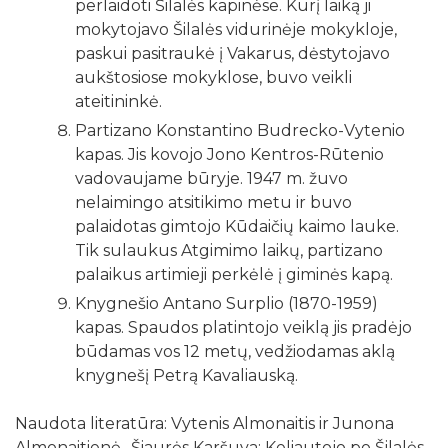
perlaidoti Šilalės kapinėse. Kurį laiką ji
mokytojavo Šilalės vidurinėje mokykloje,
paskui pasitraukė į Vakarus, dėstytojavo
aukštosiose mokyklose, buvo veikli
ateitininkė.
Partizano Konstantino Budrecko-Vytenio
kapas. Jis kovojo Jono Kentros-Rūtenio
vadovaujame būryje. 1947 m. žuvo
nelaimingo atsitikimo metu ir buvo
palaidotas gimtojo Kūdaičių kaimo lauke.
Tik sulaukus Atgimimo laikų, partizano
palaikus artimieji perkėlė į giminės kapą.
Knygnešio Antano Surplio (1870-1959)
kapas. Spaudos platintojo veiklą jis pradėjo
būdamas vos 12 metų, vedžiodamas aklą
knygnešį Petrą Kavaliauską.
Naudota literatūra: Vytenis Almonaitis ir Junona
Almonaitienė „Šiaurės Karšuva: Keliautojo po Šilalės