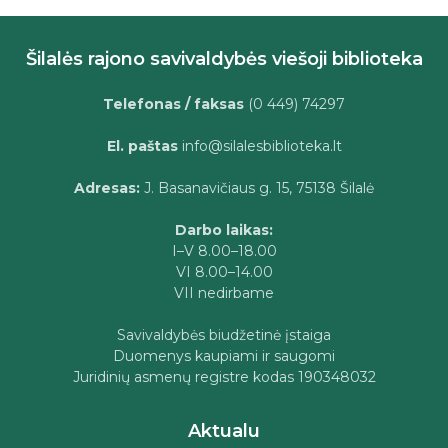
Šilalės rajono savivaldybės viešoji biblioteka
Telefonas / faksas
(0 449) 74297
El. paštas
info@silalesbiblioteka.lt
Adresas:
J. Basanavičiaus g. 15, 75138 Šilalė
Darbo laikas:
I–V 8.00–18.00
VI 8.00–14.00
VII nedirbame
Savivaldybės biudžetinė įstaiga
Duomenys kaupiami ir saugomi
Juridinių asmenų registre kodas 190348032
Aktualu