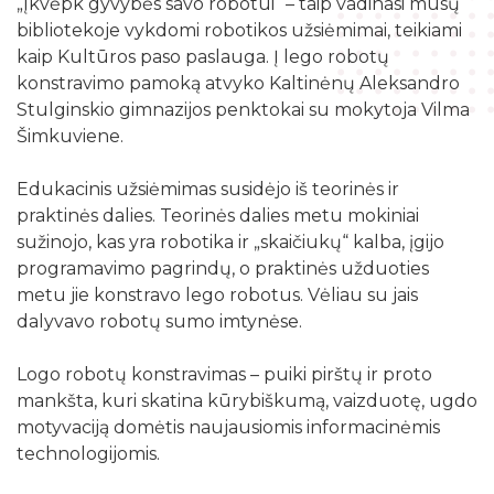
„Įkvėpk gyvybės savo robotui“ – taip vadinasi mūsų
Žymių datų kalendorius
Darbo užmokestis
Skyriai
bibliotekoje vykdomi robotikos užsiėmimai, teikiami
Galvosūkių kambarys
Bibliografijos rodyklės
kaip Kultūros paso paslauga. Į lego robotų
Viešieji pirkimai
Filialai
Robotikos užsiėmimai
konstravimo pamoką atvyko Kaltinėnų Aleksandro
Bibliotekos išleisti leidiniai
Biudžeto suvestinė
Stulginskio gimnazijos penktokai su mokytoja Vilma
Struktūra
Ekskursijos
Kraštotyrinė medžiaga apie Šilalės rajoną
Šimkuviene.
Finansinių ataskaitų rinkiniai
Šilalės rajono literatų klubas „Versmė“
Skaitmeninio raštingumo mokymai
Šilališkiai Baltijos kelyje
Tarnybiniai lengvieji automobiliai
Edukacinis užsiėmimas susidėjo iš teorinės ir
Vaikų klubas „Nykštukas“
Kūrybinė, inžinerinė ir programavimo įranga
praktinės dalies. Teorinės dalies metu mokiniai
Upynos etnokultūros paveldas
Lėšos veiklai viešinti
sužinojo, kas yra robotika ir „skaičiukų“ kalba, įgijo
Žaisloteka
Maršrutai po Šilalės kraštą
programavimo pagrindų, o praktinės užduoties
Laisvos darbo vietos
Mokamos paslaugos
metu jie konstravo lego robotus. Vėliau su jais
Suskaitmenintas kultūros paveldas
dalyvavo robotų sumo imtynėse.
Logo robotų konstravimas – puiki pirštų ir proto
mankšta, kuri skatina kūrybiškumą, vaizduotę, ugdo
motyvaciją domėtis naujausiomis informacinėmis
technologijomis.