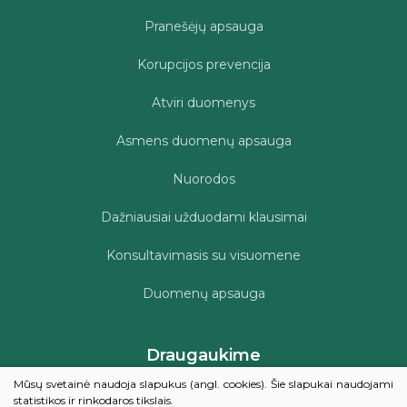
Pranešėjų apsauga
Korupcijos prevencija
Atviri duomenys
Asmens duomenų apsauga
Nuorodos
Dažniausiai užduodami klausimai
Konsultavimasis su visuomene
Duomenų apsauga
Draugaukime
Mūsų svetainė naudoja slapukus (angl. cookies). Šie slapukai naudojami
statistikos ir rinkodaros tikslais.