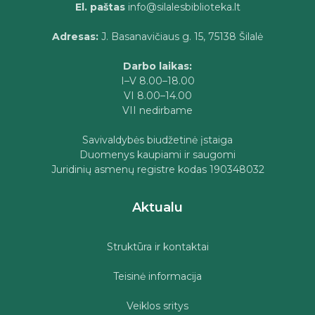
El. paštas
info@silalesbiblioteka.lt
Adresas:
J. Basanavičiaus g. 15, 75138 Šilalė
Darbo laikas:
I–V 8.00–18.00
VI 8.00–14.00
VII nedirbame
Savivaldybės biudžetinė įstaiga
Duomenys kaupiami ir saugomi
Juridinių asmenų registre kodas 190348032
Aktualu
Struktūra ir kontaktai
Teisinė informacija
Veiklos sritys