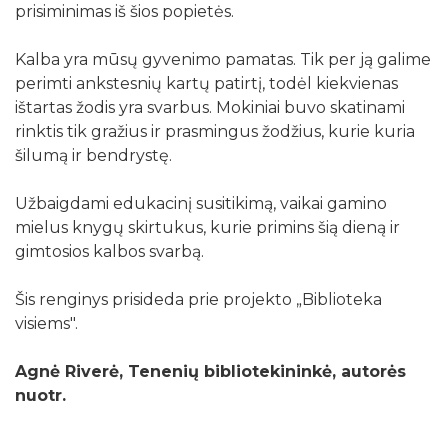
prisiminimas iš šios popietės.
Kalba yra mūsų gyvenimo pamatas. Tik per ją galime
perimti ankstesnių kartų patirtį, todėl kiekvienas
ištartas žodis yra svarbus. Mokiniai buvo skatinami
rinktis tik gražius ir prasmingus žodžius, kurie kuria
šilumą ir bendrystę.
Užbaigdami edukacinį susitikimą, vaikai gamino
mielus knygų skirtukus, kurie primins šią dieną ir
gimtosios kalbos svarbą.
Šis renginys prisideda prie projekto „Biblioteka
visiems".
Agnė Riverė, Tenenių bibliotekininkė, autorės
nuotr.