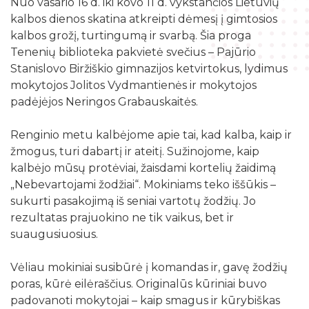
Nuo vasario 16 d. iki kovo 11 d. vykstančios Lietuvių
Žymių datų kalendorius
Darbo užmokestis
Skyriai
kalbos dienos skatina atkreipti dėmesį į gimtosios
Galvosūkių kambarys
Bibliografijos rodyklės
kalbos grožį, turtingumą ir svarbą. Šia proga
Viešieji pirkimai
Filialai
Robotikos užsiėmimai
Tenenių biblioteka pakvietė svečius – Pajūrio
Bibliotekos išleisti leidiniai
Biudžeto suvestinė
Stanislovo Biržiškio gimnazijos ketvirtokus, lydimus
Struktūra
Ekskursijos
Kraštotyrinė medžiaga apie Šilalės rajoną
mokytojos Jolitos Vydmantienės ir mokytojos
Finansinių ataskaitų rinkiniai
Šilalės rajono literatų klubas „Versmė“
padėjėjos Neringos Grabauskaitės.
Skaitmeninio raštingumo mokymai
Šilališkiai Baltijos kelyje
Tarnybiniai lengvieji automobiliai
Vaikų klubas „Nykštukas“
Kūrybinė, inžinerinė ir programavimo įranga
Renginio metu kalbėjome apie tai, kad kalba, kaip ir
Upynos etnokultūros paveldas
Lėšos veiklai viešinti
žmogus, turi dabartį ir ateitį. Sužinojome, kaip
Žaisloteka
Maršrutai po Šilalės kraštą
kalbėjo mūsų protėviai, žaisdami kortelių žaidimą
Laisvos darbo vietos
Mokamos paslaugos
„Nebevartojami žodžiai“. Mokiniams teko iššūkis –
Suskaitmenintas kultūros paveldas
sukurti pasakojimą iš seniai vartotų žodžių. Jo
rezultatas prajuokino ne tik vaikus, bet ir
suaugusiuosius.
Vėliau mokiniai susibūrė į komandas ir, gavę žodžių
poras, kūrė eilėraščius. Originalūs kūriniai buvo
padovanoti mokytojai – kaip smagus ir kūrybiškas