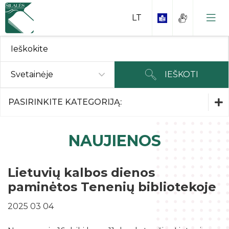
Svetainėje
IEŠKOTI
Parodos ir Renginiai
PASIRINKITE KATEGORIJĄ:
Parodos ir Renginiai
NAUJIENOS
Kaip tapti skaitytoju?
Interneto skaitykla
Lietuvių kalbos dienos
Rankraščiai
paminėtos Tenenių bibliotekoje
Duomenų bazės
Kraštiečiai
Nuostatai ir kiti dokumentai
2025 03 04
Periodikos skaitykla
Garbės piliečiai
Planavimo dokumentai
Kontaktai
Interaktyvi edukacinė erdvė