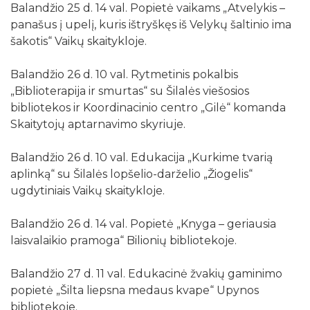
Balandžio 25 d. 14 val. Popietė vaikams „Atvelykis –
panašus į upelį, kuris ištryškęs iš Velykų šaltinio ima
šakotis“ Vaikų skaitykloje.
Balandžio 26 d. 10 val. Rytmetinis pokalbis
„Biblioterapija ir smurtas“ su Šilalės viešosios
bibliotekos ir Koordinacinio centro „Gilė“ komanda
Skaitytojų aptarnavimo skyriuje.
Balandžio 26 d. 10 val. Edukacija „Kurkime tvarią
aplinką“ su Šilalės lopšelio-darželio „Žiogelis“
ugdytiniais Vaikų skaitykloje.
Balandžio 26 d. 14 val. Popietė „Knyga – geriausia
laisvalaikio pramoga“ Bilionių bibliotekoje.
Balandžio 27 d. 11 val. Edukacinė žvakių gaminimo
popietė „Šilta liepsna medaus kvape“ Upynos
bibliotekoje.