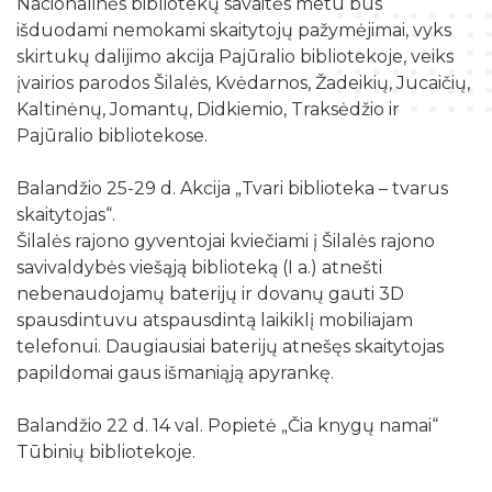
Nacionalinės bibliotekų savaitės metu bus
Žymių datų kalendorius
Darbo užmokestis
Skyriai
išduodami nemokami skaitytojų pažymėjimai, vyks
Galvosūkių kambarys
Bibliografijos rodyklės
skirtukų dalijimo akcija Pajūralio bibliotekoje, veiks
Viešieji pirkimai
Filialai
Robotikos užsiėmimai
įvairios parodos Šilalės, Kvėdarnos, Žadeikių, Jucaičių,
Bibliotekos išleisti leidiniai
Biudžeto suvestinė
Kaltinėnų, Jomantų, Didkiemio, Traksėdžio ir
Struktūra
Ekskursijos
Kraštotyrinė medžiaga apie Šilalės rajoną
Pajūralio bibliotekose.
Finansinių ataskaitų rinkiniai
Šilalės rajono literatų klubas „Versmė“
Skaitmeninio raštingumo mokymai
Šilališkiai Baltijos kelyje
Tarnybiniai lengvieji automobiliai
Balandžio 25-29 d. Akcija „Tvari biblioteka – tvarus
Vaikų klubas „Nykštukas“
Kūrybinė, inžinerinė ir programavimo įranga
skaitytojas“.
Upynos etnokultūros paveldas
Lėšos veiklai viešinti
Šilalės rajono gyventojai kviečiami į Šilalės rajono
Žaisloteka
Maršrutai po Šilalės kraštą
savivaldybės viešąją biblioteką (I a.) atnešti
Laisvos darbo vietos
Mokamos paslaugos
nebenaudojamų baterijų ir dovanų gauti 3D
Suskaitmenintas kultūros paveldas
spausdintuvu atspausdintą laikiklį mobiliajam
telefonui. Daugiausiai baterijų atnešęs skaitytojas
papildomai gaus išmaniąją apyrankę.
Balandžio 22 d. 14 val. Popietė „Čia knygų namai“
Tūbinių bibliotekoje.