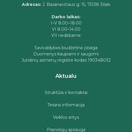
Adresas:
J. Basanavičiaus g. 15, 75138 Šilalė
Darbo laikas:
I–V 8.00–18.00
VI 8.00–14.00
VII nedirbame
Savivaldybės biudžetinė įstaiga
Duomenys kaupiami ir saugomi
Juridinių asmenų registre kodas 190348032
Aktualu
Struktūra ir kontaktai
Teisinė informacija
Veiklos sritys
Pranešėjų apsauga