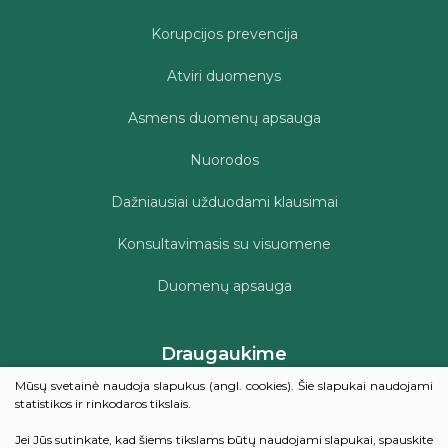
Korupcijos prevencija
Atviri duomenys
Asmens duomenų apsauga
Nuorodos
Dažniausiai užduodami klausimai
Konsultavimasis su visuomene
Duomenų apsauga
Draugaukime
Mūsų svetainė naudoja slapukus (angl. cookies). Šie slapukai naudojami
statistikos ir rinkodaros tikslais.
Kviečiame įvertinti Šilalės rajono savivaldybės viešosios
Jei Jūs sutinkate, kad šiems tikslams būtų naudojami slapukai, spauskite