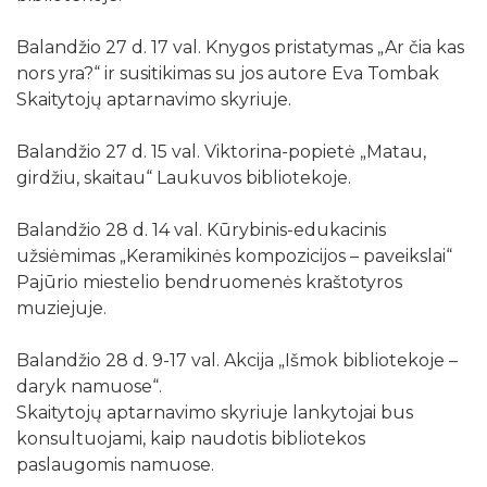
Balandžio 27 d. 17 val. Knygos pristatymas „Ar čia kas
nors yra?“ ir susitikimas su jos autore Eva Tombak
Skaitytojų aptarnavimo skyriuje.
Balandžio 27 d. 15 val. Viktorina-popietė „Matau,
girdžiu, skaitau“ Laukuvos bibliotekoje.
Balandžio 28 d. 14 val. Kūrybinis-edukacinis
užsiėmimas „Keramikinės kompozicijos – paveikslai“
Pajūrio miestelio bendruomenės kraštotyros
muziejuje.
Balandžio 28 d. 9-17 val. Akcija „Išmok bibliotekoje –
daryk namuose“.
Skaitytojų aptarnavimo skyriuje lankytojai bus
konsultuojami, kaip naudotis bibliotekos
paslaugomis namuose.