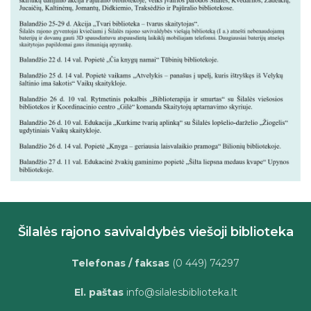
Šilalės rajono savivaldybės viešoji biblioteka
Telefonas / faksas
(0 449) 74297
El. paštas
info@silalesbiblioteka.lt