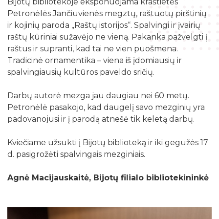
Bijotų bibliotekoje eksponuojama kraštietės
Žymių datų kalendorius
Darbo užmokestis
Skyriai
Petronėlės Jančiuvienės megztų, raštuotų pirštinių
Galvosūkių kambarys
Bibliografijos rodyklės
ir kojinių paroda „Raštų istorijos“. Spalvingi ir įvairių
Viešieji pirkimai
Filialai
Robotikos užsiėmimai
raštų kūriniai sužavėjo ne vieną. Pakanka pažvelgti į
Bibliotekos išleisti leidiniai
Biudžeto suvestinė
raštus ir supranti, kad tai ne vien puošmena.
Struktūra
Ekskursijos
Kraštotyrinė medžiaga apie Šilalės rajoną
Tradicinė ornamentika – viena iš įdomiausių ir
Finansinių ataskaitų rinkiniai
Šilalės rajono literatų klubas „Versmė“
spalvingiausių kultūros paveldo sričių.
Skaitmeninio raštingumo mokymai
Šilališkiai Baltijos kelyje
Tarnybiniai lengvieji automobiliai
Vaikų klubas „Nykštukas“
Kūrybinė, inžinerinė ir programavimo įranga
Darbų autorė mezga jau daugiau nei 60 metų.
Upynos etnokultūros paveldas
Lėšos veiklai viešinti
Petronėlė pasakojo, kad daugelį savo mezginių yra
Žaisloteka
Maršrutai po Šilalės kraštą
padovanojusi ir į parodą atnešė tik keletą darbų.
Laisvos darbo vietos
Mokamos paslaugos
Suskaitmenintas kultūros paveldas
Kviečiame užsukti į Bijotų biblioteką ir iki gegužės 17
d. pasigrožėti spalvingais mezginiais.
Agnė Macijauskaitė, Bijotų filialo bibliotekininkė