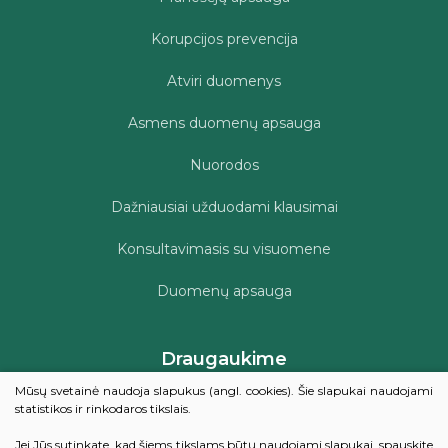
Korupcijos prevencija
Atviri duomenys
Asmens duomenų apsauga
Nuorodos
Dažniausiai užduodami klausimai
Konsultavimasis su visuomene
Duomenų apsauga
Draugaukime
Mūsų svetainė naudoja slapukus (angl. cookies). Šie slapukai naudojami
statistikos ir rinkodaros tikslais.
Kviečiame įvertinti Šilalės rajono savivaldybės viešosios
Jei Jūs sutinkate, kad šiems tikslams būtų naudojami slapukai, spauskite