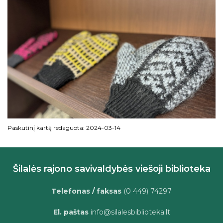
Paskutinį kartą redaguota: 2024-03-14
Šilalės rajono savivaldybės viešoji biblioteka
Telefonas / faksas
(0 449) 74297
El. paštas
info@silalesbiblioteka.lt