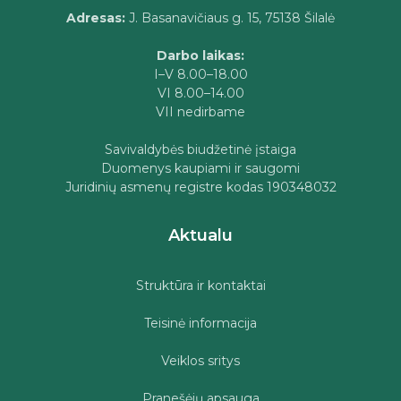
Adresas:
J. Basanavičiaus g. 15, 75138 Šilalė
Darbo laikas:
I–V 8.00–18.00
VI 8.00–14.00
VII nedirbame
Savivaldybės biudžetinė įstaiga
Duomenys kaupiami ir saugomi
Juridinių asmenų registre kodas 190348032
Aktualu
Struktūra ir kontaktai
Teisinė informacija
Veiklos sritys
Pranešėjų apsauga