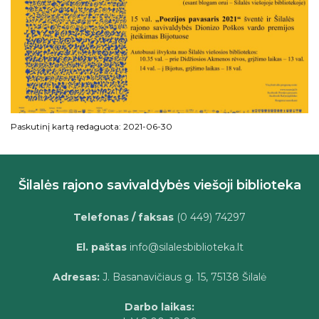
Paskutinį kartą redaguota: 2021-06-30
Šilalės rajono savivaldybės viešoji biblioteka
Telefonas / faksas
(0 449) 74297
El. paštas
info@silalesbiblioteka.lt
Adresas:
J. Basanavičiaus g. 15, 75138 Šilalė
Darbo laikas: