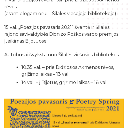
Žymių datų kalendorius
Darbo užmokestis
rėvos
Skyriai
Galvosūkių kambarys
Bibliografijos rodyklės
(esant blogam orui – Šilalės viešojoje bibliotekoje)
Viešieji pirkimai
Filialai
Robotikos užsiėmimai
Bibliotekos išleisti leidiniai
Biudžeto suvestinė
15 val. „Poezijos pavasaris 2021“ šventė ir Šilalės
Struktūra
Ekskursijos
rajono savivaldybės Dionizo Poškos vardo premijos
Kraštotyrinė medžiaga apie Šilalės rajoną
Finansinių ataskaitų rinkiniai
Šilalės rajono literatų klubas „Versmė“
įteikimas Bijotuose
Skaitmeninio raštingumo mokymai
Šilališkiai Baltijos kelyje
Tarnybiniai lengvieji automobiliai
Vaikų klubas „Nykštukas“
Kūrybinė, inžinerinė ir programavimo įranga
Autobusai išvyksta nuo Šilalės viešosios bibliotekos:
Upynos etnokultūros paveldas
Lėšos veiklai viešinti
Žaisloteka
Maršrutai po Šilalės kraštą
10.35 val. – prie Didžiosios Akmenos rėvos,
Laisvos darbo vietos
grįžimo laikas – 13 val.
Mokamos paslaugos
Suskaitmenintas kultūros paveldas
14 val. – į Bijotus, grįžimo laikas – 18 val.