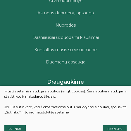
Atviri duomenys
Asmens duomenų apsauga
Nuorodos
Dažniausiai užduodami klausimai
Konsultavimasis su visuomene
Duomenų apsauga
Draugaukime
Mūsų svetainė naudoja slapukus (angl. cookies). Šie slapukai naudojami
statistikos ir rinkodaros tikslais.
Kviečiame įvertinti Šilalės rajono savivaldybės viešosios
Jei Jūs sutinkate, kad šiems tikslams būtų naudojami slapukai, spauskite
bibliotekos teikiamų paslaugų kokybę
„Sutinku“ ir toliau naudokitės svetaine.
VERTINTI
SUTINKU
PARINKTYS