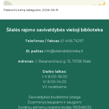
Paskutinį kartą redaguota: 2026-06-15
Šilalės rajono savivaldybės viešoji biblioteka
Telefonas / faksas
(0 449) 74297
El. paštas
info@silalesbiblioteka.lt
Adresas:
J. Basanavičiaus g. 15, 75138 Šilalė
Darbo laikas:
I–V 8.00–18.00
VI 8.00–14.00
VII nedirbame
Savivaldybės biudžetinė įstaiga
Duomenys kaupiami ir saugomi
Juridinių asmenų registre kodas 190348032