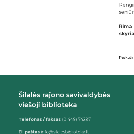
Rengi
seniūni
Rima 
skyri
Paskutin
Šilalės rajono savivaldybės
viešoji biblioteka
Telefonas / faksas
(0 449) 74297
El. paštas
info@silalesbiblioteka.lt