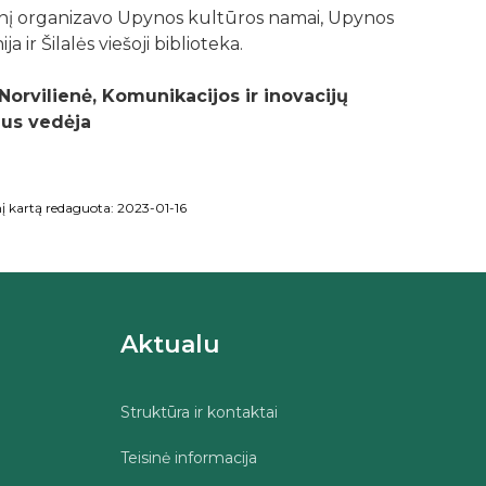
nį organizavo Upynos kultūros namai, Upynos
ja ir Šilalės viešoji biblioteka.
Norvilienė, Komunikacijos ir inovacijų
aus vedėja
į kartą redaguota: 2023-01-16
Aktualu
Struktūra ir kontaktai
Teisinė informacija