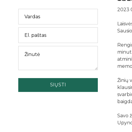
2023 0
Laisvė
Sausio
Rengin
minute
atmini
memori
Žinių 
SIŲSTI
klausi
svarbi
baigda
Savo ž
Upyno