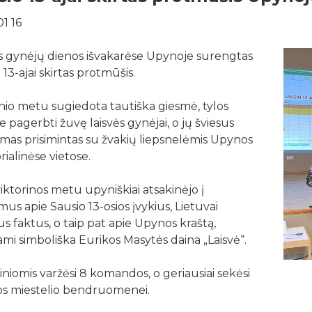
1 16
s gynėjų dienos išvakarėse Upynoje surengtas
 13-ajai skirtas protmūšis.
io metu sugiedota tautiška giesmė, tylos
 pagerbti žuvę laisvės gynėjai, o jų šviesus
mas prisimintas su žvakių liepsnelėmis Upynos
alinėse vietose.
viktorinos metu upyniškiai atsakinėjo į
mus apie Sausio 13-osios įvykius, Lietuvai
us faktus, o taip pat apie Upynos kraštą,
mi simboliška Eurikos Masytės daina „Laisvė“.
iniomis varžėsi 8 komandos, o geriausiai sekėsi
s miestelio bendruomenei.