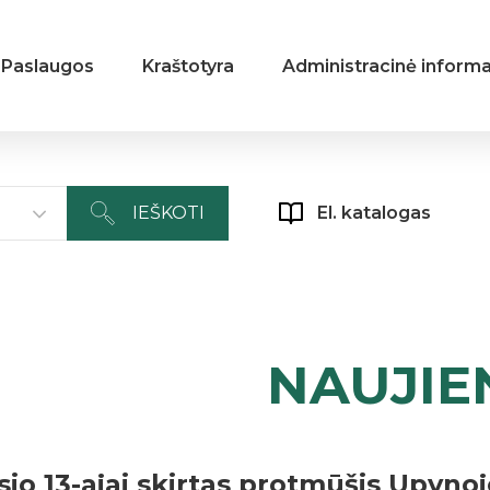
Paslaugos
Kraštotyra
Administracinė informa
IEŠKOTI
El. katalogas
NAUJIE
sio 13-ajai skirtas protmūšis Upyno