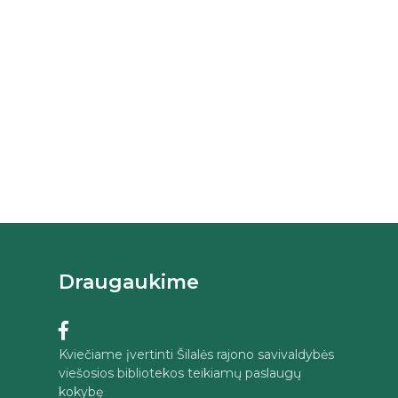
Draugaukime
Kviečiame įvertinti Šilalės rajono savivaldybės
viešosios bibliotekos teikiamų paslaugų
kokybę