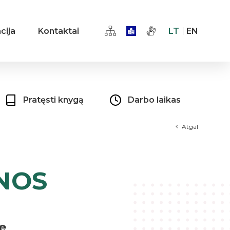
cija
Kontaktai
LT
EN
Pratęsti knygą
Darbo laikas
Atgal
NOS
je