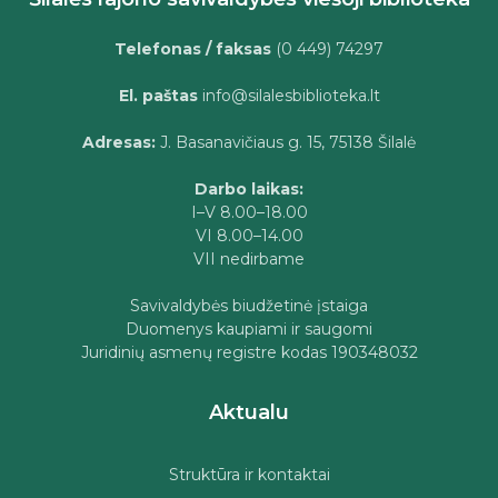
Telefonas / faksas
(0 449) 74297
El. paštas
info@silalesbiblioteka.lt
Adresas:
J. Basanavičiaus g. 15, 75138 Šilalė
Darbo laikas:
I–V 8.00–18.00
VI 8.00–14.00
VII nedirbame
Savivaldybės biudžetinė įstaiga
Duomenys kaupiami ir saugomi
Juridinių asmenų registre kodas 190348032
Aktualu
Struktūra ir kontaktai