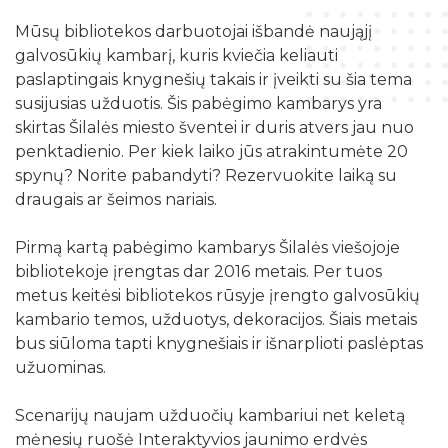
Žymių datų kalendorius
Darbo užmokestis
Skyriai
Mūsų bibliotekos darbuotojai išbandė naująjį
Galvosūkių kambarys
Bibliografijos rodyklės
Viešieji pirkimai
galvosūkių kambarį, kuris kviečia keliauti
Filialai
Robotikos užsiėmimai
paslaptingais knygnešių takais ir įveikti su šia tema
Bibliotekos išleisti leidiniai
Biudžeto suvestinė
Struktūra
susijusias užduotis. Šis pabėgimo kambarys yra
Ekskursijos
Kraštotyrinė medžiaga apie Šilalės rajoną
skirtas Šilalės miesto šventei ir duris atvers jau nuo
Finansinių ataskaitų rinkiniai
Šilalės rajono literatų klubas „Versmė“
Skaitmeninio raštingumo mokymai
penktadienio. Per kiek laiko jūs atrakintumėte 20
Šilališkiai Baltijos kelyje
Tarnybiniai lengvieji automobiliai
spynų? Norite pabandyti? Rezervuokite laiką su
Vaikų klubas „Nykštukas“
Kūrybinė, inžinerinė ir programavimo įranga
Upynos etnokultūros paveldas
draugais ar šeimos nariais.
Lėšos veiklai viešinti
Žaisloteka
Maršrutai po Šilalės kraštą
Laisvos darbo vietos
Pirmą kartą pabėgimo kambarys Šilalės viešojoje
Mokamos paslaugos
bibliotekoje įrengtas dar 2016 metais. Per tuos
Suskaitmenintas kultūros paveldas
metus keitėsi bibliotekos rūsyje įrengto galvosūkių
kambario temos, užduotys, dekoracijos. Šiais metais
bus siūloma tapti knygnešiais ir išnarplioti paslėptas
užuominas.
Scenarijų naujam užduočių kambariui net keletą
mėnesių ruošė Interaktyvios jaunimo erdvės