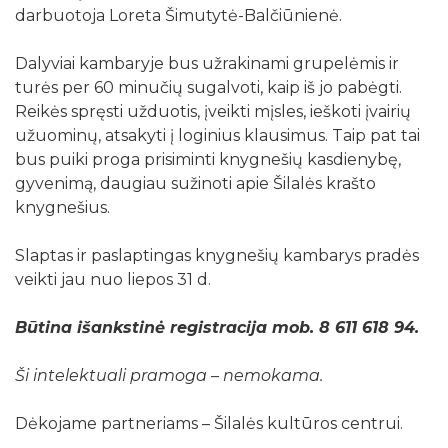
darbuotoja Loreta Šimutytė-Balčiūnienė.
Dalyviai kambaryje bus užrakinami grupelėmis ir
turės per 60 minučių sugalvoti, kaip iš jo pabėgti.
Reikės spręsti užduotis, įveikti mįsles, ieškoti įvairių
užuominų, atsakyti į loginius klausimus. Taip pat tai
bus puiki proga prisiminti knygnešių kasdienybę,
gyvenimą, daugiau sužinoti apie Šilalės krašto
knygnešius.
Slaptas ir paslaptingas knygnešių kambarys pradės
veikti jau nuo liepos 31 d.
Būtina išankstinė registracija mob. 8 611 618 94.
Ši intelektuali pramoga – nemokama.
Dėkojame partneriams – Šilalės kultūros centrui.