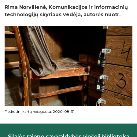
Rima Norvilienė, Komunikacijos ir informacinių
technologijų skyriaus vedėja, autorės nuotr.
Paskutinį kartą redaguota: 2020-08-31
Šilalės rajono savivaldybės viešoji biblioteka