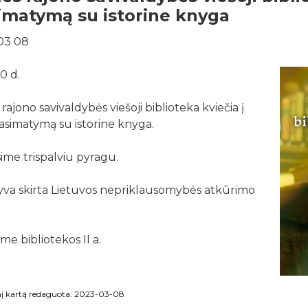
imatymą su istorine knyga
03 08
0 d.
s rajono savivaldybės viešoji biblioteka kviečia į
asimatymą su istorine knyga.
sime trispalviu pyragu.
tyva skirta Lietuvos nepriklausomybės atkūrimo
me bibliotekos II a.
į kartą redaguota: 2023-03-08