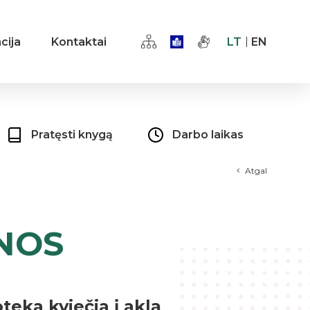
cija
Kontaktai
LT
EN
Pratęsti knygą
Darbo laikas
Atgal
NOS
oteka kviečia į aklą