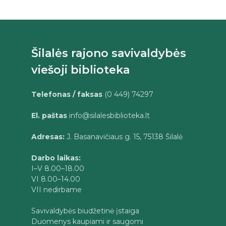
Šilalės rajono savivaldybės
viešoji biblioteka
Telefonas / faksas
(0 449) 74297
El. paštas
info@silalesbiblioteka.lt
Adresas:
J. Basanavičiaus g. 15, 75138 Šilalė
Darbo laikas:
I–V 8.00–18.00
VI 8.00–14.00
VII nedirbame
Savivaldybės biudžetinė įstaiga
Duomenys kaupiami ir saugomi