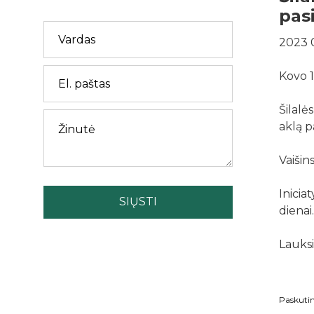
pas
2023 
Kovo 1
Šilalė
aklą p
Vaišin
Inicia
SIŲSTI
dienai.
Lauksi
Paskutin