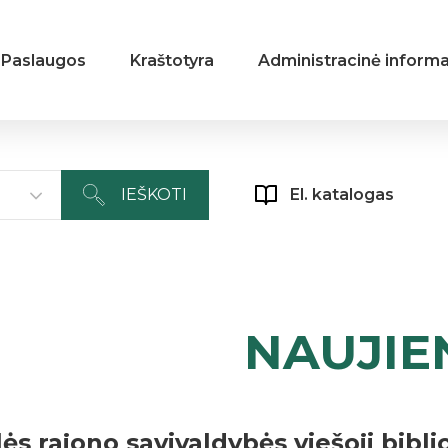
Paslaugos
Kraštotyra
Administracinė informa
IEŠKOTI
El. katalogas
NAUJIE
lės rajono savivaldybės viešoji bibli