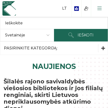
Svetainėje
IEŠKOTI
Parodos ir Renginiai
PASIRINKITE KATEGORIJĄ:
Parodos ir Renginiai
NAUJIENOS
Kaip tapti skaitytoju?
Interneto skaitykla
Šilalės rajono savivaldybės
Rankraščiai
viešosios bibliotekos ir jos filialų
Duomenų bazės
Kraštiečiai
Nuostatai ir kiti dokumentai
renginiai, skirti Lietuvos
Periodikos skaitykla
Garbės piliečiai
nepriklausomybės atkūrimo
Planavimo dokumentai
Kontaktai
Interaktyvi edukacinė erdvė