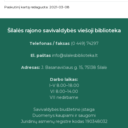
Paskutinį kartą redaguota: 2021-03-08
Šilalės rajono savivaldybės viešoji biblioteka
Telefonas / faksas
(0 449) 74297
El. paštas
info@silalesbiblioteka.lt
Adresas:
J. Basanavičiaus g. 15, 75138 Šilalė
Darbo laikas:
I–V 8.00–18.00
VI 8.00–14.00
VII nedirbame
Savivaldybės biudžetinė įstaiga
Duomenys kaupiami ir saugomi
Juridinių asmenų registre kodas 190348032