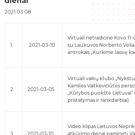
dienai
Žymių datų kalendorius
Darbo užmokestis
Skyriai
Galvosūkių kambarys
2021 03 08
Bibliografijos rodyklės
Viešieji pirkimai
Filialai
Robotikos užsiėmimai
Bibliotekos išleisti leidiniai
Biudžeto suvestinė
Struktūra
Ekskursijos
Kraštotyrinė medžiaga apie Šilalės rajoną
Virtuali netradicinė Kovo 11
Finansinių ataskaitų rinkiniai
Šilalės rajono literatų klubas „Versmė“
Skaitmeninio raštingumo mokymai
1.
2021-03-10
su Laukuvos Norberto Vėlia
Šilališkiai Baltijos kelyje
Tarnybiniai lengvieji automobiliai
antrokais „Kurkime laisvę ka
Vaikų klubas „Nykštukas“
Kūrybinė, inžinerinė ir programavimo įranga
Upynos etnokultūros paveldas
Lėšos veiklai viešinti
Žaisloteka
Maršrutai po Šilalės kraštą
Laisvos darbo vietos
Virtuali vaikų klubo „Nykštu
Mokamos paslaugos
Suskaitmenintas kultūros paveldas
Kamilės Vaitkevičiūtės pers
2.
2021-03-05
„Kūrybos puokštė Lietuvai“
pristatymas ir rankdarbiai)
Video klipas Lietuvos Nepr
3.
2021-03-10
atkūrimo dienai paminėti. V