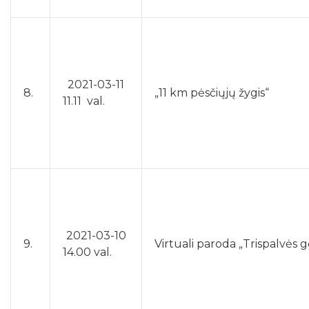
2021-03-11
8.
„11 km pėsčiųjų žygis“
11.11 val.
2021-03-10
9.
Virtuali paroda „Trispalvės 
14.00 val.