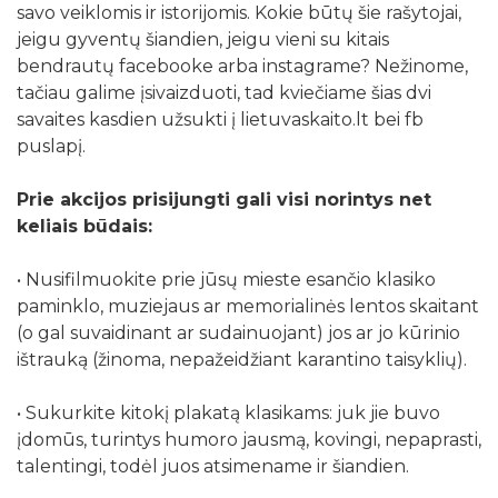
savo veiklomis ir istorijomis. Kokie būtų šie rašytojai,
jeigu gyventų šiandien, jeigu vieni su kitais
bendrautų facebooke arba instagrame? Nežinome,
tačiau galime įsivaizduoti, tad kviečiame šias dvi
savaites kasdien užsukti į lietuvaskaito.lt bei fb
puslapį.
Prie akcijos prisijungti gali visi norintys net
keliais būdais:
• Nusifilmuokite prie jūsų mieste esančio klasiko
paminklo, muziejaus ar memorialinės lentos skaitant
(o gal suvaidinant ar sudainuojant) jos ar jo kūrinio
ištrauką (žinoma, nepažeidžiant karantino taisyklių).
• Sukurkite kitokį plakatą klasikams: juk jie buvo
įdomūs, turintys humoro jausmą, kovingi, nepaprasti,
talentingi, todėl juos atsimename ir šiandien.