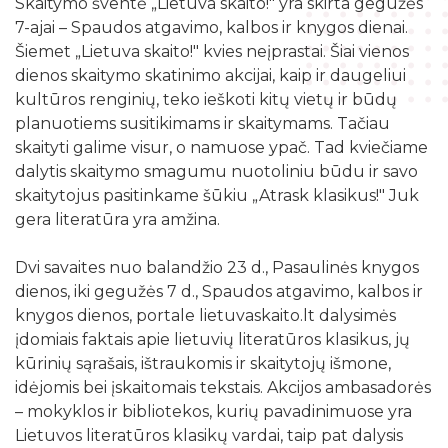
Skaitymo šventė „Lietuva skaito!" yra skirta gegužės
Žymių datų kalendorius
Darbo užmokestis
Skyriai
7-ajai – Spaudos atgavimo, kalbos ir knygos dienai.
Galvosūkių kambarys
Bibliografijos rodyklės
Šiemet „Lietuva skaito!" kvies neįprastai. Šiai vienos
Viešieji pirkimai
Filialai
Robotikos užsiėmimai
dienos skaitymo skatinimo akcijai, kaip ir daugeliui
Bibliotekos išleisti leidiniai
Biudžeto suvestinė
kultūros renginių, teko ieškoti kitų vietų ir būdų
Struktūra
Ekskursijos
Kraštotyrinė medžiaga apie Šilalės rajoną
planuotiems susitikimams ir skaitymams. Tačiau
Finansinių ataskaitų rinkiniai
Šilalės rajono literatų klubas „Versmė“
skaityti galime visur, o namuose ypač. Tad kviečiame
Skaitmeninio raštingumo mokymai
Šilališkiai Baltijos kelyje
Tarnybiniai lengvieji automobiliai
dalytis skaitymo smagumu nuotoliniu būdu ir savo
Vaikų klubas „Nykštukas“
Kūrybinė, inžinerinė ir programavimo įranga
skaitytojus pasitinkame šūkiu „Atrask klasikus!" Juk
Upynos etnokultūros paveldas
Lėšos veiklai viešinti
gera literatūra yra amžina.
Žaisloteka
Maršrutai po Šilalės kraštą
Laisvos darbo vietos
Mokamos paslaugos
Dvi savaites nuo balandžio 23 d., Pasaulinės knygos
Suskaitmenintas kultūros paveldas
dienos, iki gegužės 7 d., Spaudos atgavimo, kalbos ir
knygos dienos, portale lietuvaskaito.lt dalysimės
įdomiais faktais apie lietuvių literatūros klasikus, jų
kūrinių sąrašais, ištraukomis ir skaitytojų išmone,
idėjomis bei įskaitomais tekstais. Akcijos ambasadorės
– mokyklos ir bibliotekos, kurių pavadinimuose yra
Lietuvos literatūros klasikų vardai, taip pat dalysis