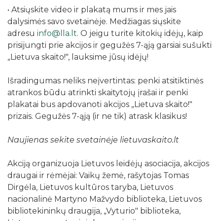
• Atsiųskite video ir plakatą mums ir mes jais
dalysimės savo svetainėje. Medžiagas siųskite
adresu
info@lla.lt
. O jeigu turite kitokių idėjų, kaip
prisijungti prie akcijos ir gegužės 7-ąją garsiai sušukti
„Lietuva skaito!", lauksime jūsų idėjų!
Išradingumas neliks neįvertintas: penki atsitiktinės
atrankos būdu atrinkti skaitytojų įrašai ir penki
plakatai bus apdovanoti akcijos „Lietuva skaito!"
prizais. Gegužės 7-ąją (ir ne tik) atrask klasikus!
Naujienas sekite svetainėje lietuvaskaito.lt
Akciją organizuoja Lietuvos leidėjų asociacija, akcijos
draugai ir rėmėjai: Vaikų žemė, rašytojas Tomas
Dirgėla, Lietuvos kultūros taryba, Lietuvos
nacionalinė Martyno Mažvydo biblioteka, Lietuvos
bibliotekininkų draugija, „Vyturio" biblioteka,