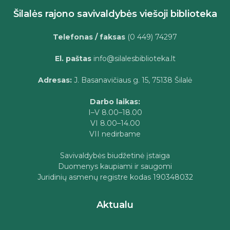
Šilalės rajono savivaldybės viešoji biblioteka
Telefonas / faksas
(0 449) 74297
El. paštas
info@silalesbiblioteka.lt
Adresas:
J. Basanavičiaus g. 15, 75138 Šilalė
Darbo laikas:
I–V 8.00–18.00
VI 8.00–14.00
VII nedirbame
Savivaldybės biudžetinė įstaiga
Duomenys kaupiami ir saugomi
Juridinių asmenų registre kodas 190348032
Aktualu