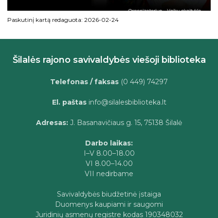
Paskutinį kartą redaguota: 2026-02-24
Šilalės rajono savivaldybės viešoji biblioteka
Telefonas / faksas
(0 449) 74297
El. paštas
info@silalesbiblioteka.lt
Adresas:
J. Basanavičiaus g. 15, 75138 Šilalė
Darbo laikas:
I–V 8.00–18.00
VI 8.00–14.00
VII nedirbame
Savivaldybės biudžetinė įstaiga
Duomenys kaupiami ir saugomi
Juridinių asmenų registre kodas 190348032