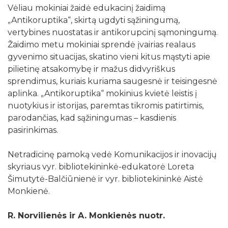
Vėliau mokiniai žaidė edukacinį žaidimą
„Antikoruptika“, skirtą ugdyti sąžiningumą,
vertybines nuostatas ir antikorupcinį sąmoningumą.
Žaidimo metu mokiniai sprendė įvairias realaus
gyvenimo situacijas, skatino vieni kitus mąstyti apie
pilietinę atsakomybę ir mažus didvyriškus
sprendimus, kuriais kuriama saugesnė ir teisingesnė
aplinka. „Antikoruptika“ mokinius kvietė leistis į
nuotykius ir istorijas, paremtas tikromis patirtimis,
parodančias, kad sąžiningumas – kasdienis
pasirinkimas.
Netradicinę pamoką vedė Komunikacijos ir inovacijų
skyriaus vyr. bibliotekininkė-edukatorė Loreta
Šimutytė-Balčiūnienė ir vyr. bibliotekininkė Aistė
Monkienė.
R. Norvilienės ir A. Monkienės nuotr.