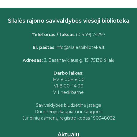
Šilalės rajono savivaldybės viešoji biblioteka
Telefonas / faksas
(0 449) 74297
El. paštas
info@silalesbiblioteka.lt
Adresas:
J. Basanavičiaus g. 15, 75138 Šilalė
Darbo laikas:
I–V 8.00–18.00
VI 8.00–14.00
VII nedirbame
Savivaldybės biudžetinė įstaiga
Duomenys kaupiami ir saugomi
Juridinių asmenų registre kodas 190348032
Aktualu