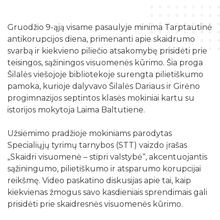
Žymių datų kalendorius
Darbo užmokestis
Skyriai
Galvosūkių kambarys
Bibliografijos rodyklės
Viešieji pirkimai
Gruodžio 9-ąją visame pasaulyje minima Tarptautinė
Filialai
Robotikos užsiėmimai
antikorupcijos diena, primenanti apie skaidrumo
Bibliotekos išleisti leidiniai
Biudžeto suvestinė
Struktūra
svarbą ir kiekvieno piliečio atsakomybę prisidėti prie
Ekskursijos
Kraštotyrinė medžiaga apie Šilalės rajoną
teisingos, sąžiningos visuomenės kūrimo. Šia proga
Finansinių ataskaitų rinkiniai
Šilalės rajono literatų klubas „Versmė“
Skaitmeninio raštingumo mokymai
Šilalės viešojoje bibliotekoje surengta pilietiškumo
Šilališkiai Baltijos kelyje
Tarnybiniai lengvieji automobiliai
pamoka, kurioje dalyvavo Šilalės Dariaus ir Girėno
Vaikų klubas „Nykštukas“
Kūrybinė, inžinerinė ir programavimo įranga
Upynos etnokultūros paveldas
progimnazijos septintos klasės mokiniai kartu su
Lėšos veiklai viešinti
istorijos mokytoja Laima Baltutiene.
Žaisloteka
Maršrutai po Šilalės kraštą
Laisvos darbo vietos
Mokamos paslaugos
Užsiėmimo pradžioje mokiniams parodytas
Suskaitmenintas kultūros paveldas
Specialiųjų tyrimų tarnybos (STT) vaizdo įrašas
„Skaidri visuomenė – stipri valstybė“, akcentuojantis
sąžiningumo, pilietiškumo ir atsparumo korupcijai
reikšmę. Video paskatino diskusijas apie tai, kaip
kiekvienas žmogus savo kasdieniais sprendimais gali
prisidėti prie skaidresnės visuomenės kūrimo.