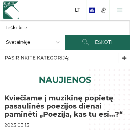
Svetainėje
IEŠKOTI
Parodos ir Renginiai
PASIRINKITE KATEGORIJĄ:
Parodos ir Renginiai
NAUJIENOS
Kaip tapti skaitytoju?
Interneto skaitykla
Kviečiame į muzikinę popietę
Rankraščiai
pasaulinės poezijos dienai
Duomenų bazės
Kraštiečiai
Nuostatai ir kiti dokumentai
paminėti „Poezija, kas tu esi...?“
Periodikos skaitykla
Garbės piliečiai
Planavimo dokumentai
2023 03 13
Kontaktai
Interaktyvi edukacinė erdvė