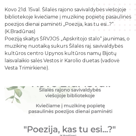
Žymių datų kalendorius
Darbo užmokestis
Skyriai
Kovo 21d. 15val. Šilalės rajono savivaldybės viešojoje
Galvosūkių kambarys
Bibliografijos rodyklės
Viešieji pirkimai
bibliotekoje kviečiame į muzikinę popietę pasaulinės
Filialai
Robotikos užsiėmimai
poezijos dienai paminėti „Poezija, kas tu esi...?“
Bibliotekos išleisti leidiniai
Biudžeto suvestinė
Struktūra
(K.Bradūnas)
Ekskursijos
Kraštotyrinė medžiaga apie Šilalės rajoną
Poeziją skaitys ŠRVJOS „Apskritojo stalo“ jaunimas, o
Finansinių ataskaitų rinkiniai
Šilalės rajono literatų klubas „Versmė“
Skaitmeninio raštingumo mokymai
muzikinę nuotaiką sukurs Šilalės raj. savivaldybės
Šilališkiai Baltijos kelyje
Tarnybiniai lengvieji automobiliai
kultūros centro Upynos kultūros namų Bijotų
Vaikų klubas „Nykštukas“
Kūrybinė, inžinerinė ir programavimo įranga
Upynos etnokultūros paveldas
laisvalaikio salės Vestos ir Karolio duetas (vadovė
Lėšos veiklai viešinti
Vesta Trimirkienė).
Žaisloteka
Maršrutai po Šilalės kraštą
Laisvos darbo vietos
Mokamos paslaugos
Suskaitmenintas kultūros paveldas