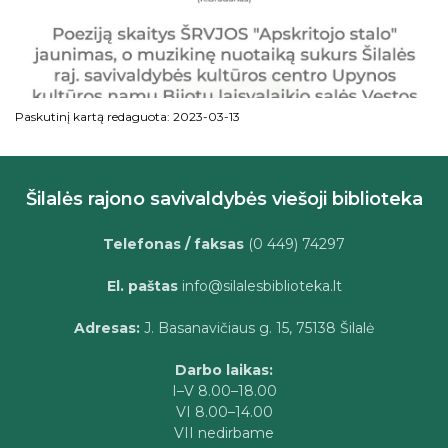
Paskutinį kartą redaguota: 2023-03-13
Šilalės rajono savivaldybės viešoji biblioteka
Telefonas / faksas
(0 449) 74297
El. paštas
info@silalesbiblioteka.lt
Adresas:
J. Basanavičiaus g. 15, 75138 Šilalė
Darbo laikas:
I–V 8.00–18.00
VI 8.00–14.00
VII nedirbame