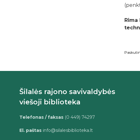
(penkta
Rima 
techn
Paskuti
Šilalės rajono savivaldybės
viešoji biblioteka
Telefonas / faksas
(0 449) 74297
El. paštas
info@silalesbiblioteka.lt