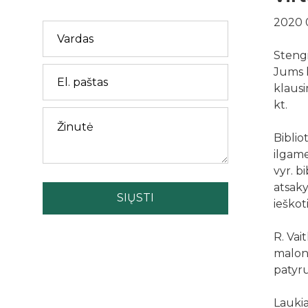
2020 
Stengi
Jums k
klausi
kt.
Biblio
ilgam
vyr. b
atsaky
SIŲSTI
ieškot
R. Vai
maloni
patyru
Laukia