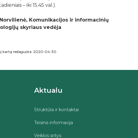
dieniais – iki 15.45 val.).
Norvilienė, Komunikacijos ir informacinių
ologijų skyriaus vedėja
nį kartą redaguota: 2020-04-30
Aktualu
Struktūra ir kontaktai
Teisinė informacija
Veiklos sritys