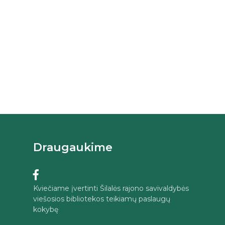
Draugaukime
Kviečiame įvertinti Šilalės rajono savivaldybės
viešosios bibliotekos teikiamų paslaugų
kokybę