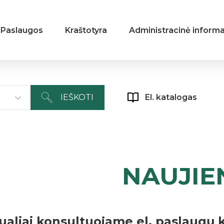
Paslaugos
Kraštotyra
Administracinė informa
IEŠKOTI
El. katalogas
NAUJIE
tualiai konsultuojame el. paslaugų 