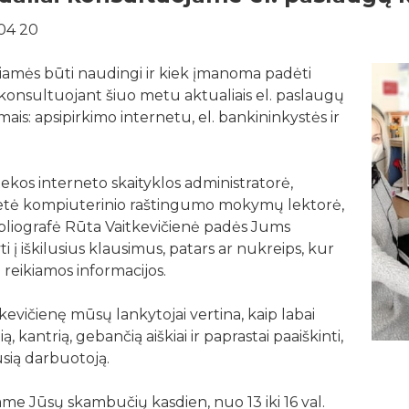
04 20
amės būti naudingi ir kiek įmanoma padėti
onsultuojant šiuo metu aktualiais el. paslaugų
mais: apsipirkimo internetu, el. bankininkystės ir
tekos interneto skaityklos administratorė,
etė kompiuterinio raštingumo mokymų lektorė,
ibliografė Rūta Vaitkevičienė padės Jums
ti į iškilusius klausimus, patars ar nukreips, kur
i reikiamos informacijos.
tkevičienę mūsų lankytojai vertina, kaip labai
ą, kantrią, gebančią aiškiai ir paprastai paaiškinti,
sią darbuotoją.
me Jūsų skambučių kasdien, nuo 13 iki 16 val.