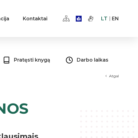
cija
Kontaktai
LT
EN
Pratęsti knygą
Darbo laikas
Atgal
NOS
klausimais