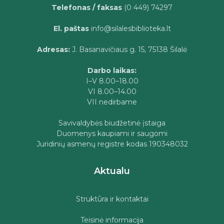
Telefonas / faksas
(0 449) 74297
El. paštas
info@silalesbiblioteka.lt
Adresas:
J. Basanavičiaus g. 15, 75138 Šilalė
Darbo laikas:
I–V 8.00–18.00
VI 8.00–14.00
VII nedirbame
Savivaldybės biudžetinė įstaiga
Duomenys kaupiami ir saugomi
Juridinių asmenų registre kodas 190348032
Aktualu
Struktūra ir kontaktai
Teisinė informacija