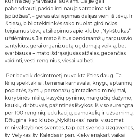
kur mažieji yra visada laukiami. Čia jie gali
pabendrauti, pasidalinti naujais atradimais ir
įspūdžiais“, – gerais atsiliepimais dalijasi vieni iš tėvų. Ir
iš tiesų, bibliotekininkės sako nuolat girdinčios
teigiamus tėvų atsiliepimus apie klubo „Nykštukas“
užsiėmimus. Jie mato šiltus bendraamžių tarpusavio
santykius, gerai organizuotą ugdomąją veiklą, bet
svarbiausia – mato išdrąsėjusias atžalas, gebančias
vaidinti, vesti renginius, viešai kalbėti.
Per beveik dešimtmetį nuveikta išties daug. Tai –
lėlių spektakliai, teminiai karnavalai, knygų aptarimų
popietės, žymių personažų gimtadienio minėjimai,
kūrybinės inkilų, kasyčių pynimo, margučių dažymo,
kaukių dirbtuvės, pažintinės išvykos. Iš viso surengta
per 100 renginių, edukacijų, pamokėlių ir užsiėmimų.
Džiugina, kad klubo „Nykštukas“ nariai visuomet
mini valstybines šventes, taip pat švenčia Užgavėnes,
šv. Velykas, šv. Kalėdas ir pan. Kiekvienąkart vaikai