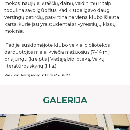
mokosi naujų eilėraščių, dainų, vaidinimų ir taip
tobulina savo įgūdžius. Kad klube įgavo daug
vertingų patirčių, patvirtina ne viena klubo išleista
karta, kurie jau yra studentai ar vyresniųjų klasių
mokiniai.
Tad jei susidomėjote klubo veikla, bibliotekos
darbuotojos mielai kviečia mažuosius (7–14 m.)
prisijungti (kreiptis į Viešąją biblioteką, Vaikų
literatūros skyrių (III a.).
Paskutinį kartą redaguota: 2023-01-03
GALERIJA