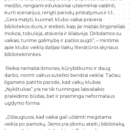
Filialai
Robotikos užsiėmimai
Šilalės rajono literatų klubas „Versmė“
medžio, rengiami edukaciniai užsiėmimai vaidinti,
Bibliotekos išleisti leidiniai
Biudžeto suvestinė
Struktūra
kurti scenarijus, rengti parodų pristatymus ir t.t.
Ekskursijos
Kraštotyrinė medžiaga apie Šilalės rajoną
„Gera matyti, kuomet klubo vaikai praveria
Vaikų klubas „Nykštukas“
Finansinių ataskaitų rinkiniai
Šilalės rajono literatų klubas „Versmė“
Skaitmeninio raštingumo mokymai
bibliotekos duris, ir stebėti, kaip jie mažais žingsneliais
Šilališkiai Baltijos kelyje
Tarnybiniai lengvieji automobiliai
mokosi, tobulėja, atsiveria ir išlaisvėja. Dirbdamos su
Vaikų klubas „Nykštukas“
Kūrybinė, inžinerinė ir programavimo įranga
Upynos etnokultūros paveldas
vaikais, turime galimybę ir pačios augti“, – mintimis
Lėšos veiklai viešinti
apie klubo veiklą dalijasi Vaikų literatūros skyriaus
Žaisloteka
Maršrutai po Šilalės kraštą
Laisvos darbo vietos
bibliotekininkės.
Mokamos paslaugos
Suskaitmenintas kultūros paveldas
Reikia nemažai išmonės, kūrybiškumo ir daug
darbo, norint vaikus sutelkti bendrai veiklai. Tačiau
ilgametė patirtis parodė, kad vaikų klubas
„Nykštukas“ yra ne tik turiningas laisvalaikio
praleidimo būdas, bet ir prasminga neformalaus
ugdymo forma.
„Džiaugiuosi, kad vaikai gali užsiimti mėgstama
veikla po pamokų. Jiems yra įdomu ateiti į biblioteką,